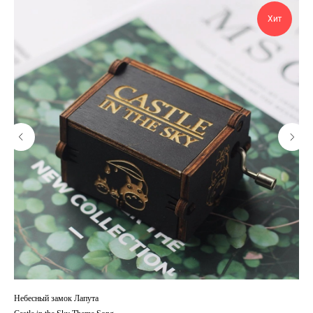
Хит
Небесный замок Лапута
Sla