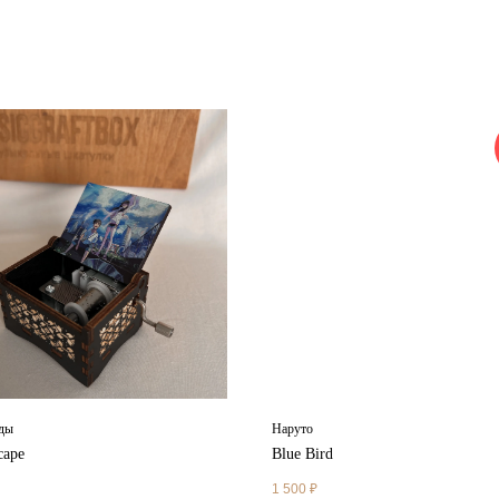
ды
Наруто
cape
Blue Bird
1 500
₽