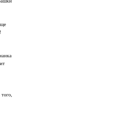
урашки
еще
!
манка
дит
 того,