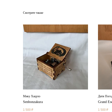
Смотрите также
Мику Хацунэ
Дитя Пого
Senbonzakura
Grand Es
1 500
₽
1 500
₽